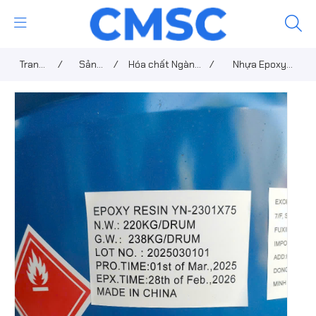
Trang
/
Sản
/
Hóa chất Ngành
/
Nhựa Epoxy
chủ
phẩm
sơn
2301X75