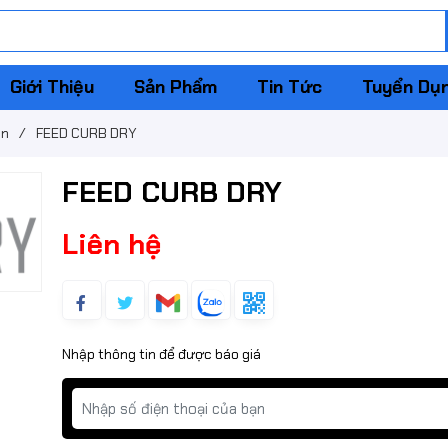
Giới Thiệu
Sản Phẩm
Tin Tức
Tuyển Dụ
in
/
FEED CURB DRY
FEED CURB DRY
Liên hệ
Nhập thông tin để được báo giá