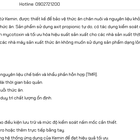
Hotline: 0902721200
 Kemin, được thiết kế để bảo vệ thức ăn chăn nuôi và nguyên liệu khỏ
g thức ăn. Sản phẩm sử dụng axit propionic tự do, có tác dụng kiểm soá
m mycotoxin và tối ưu hóa hiệu suất sản xuất cho các nhà sản xuất thịt
o các nhà máy sản xuất thức ăn không muốn sử dụng sản phẩm dạng lỏ
nguyên liệu chế biến và khẩu phần hỗn hợp (TMR).
dài thời gian bảo quản.
uỗi thức ăn.
duy trì chất lượng ổn định.
vào điều kiện lưu trữ và mức độ kiểm soát nấm mốc cần thiết.
ro hoặc thêm trực tiếp bằng tay.
g hệ thống ứng dụng của Kemin để đạt hiệu quả tối ưu.