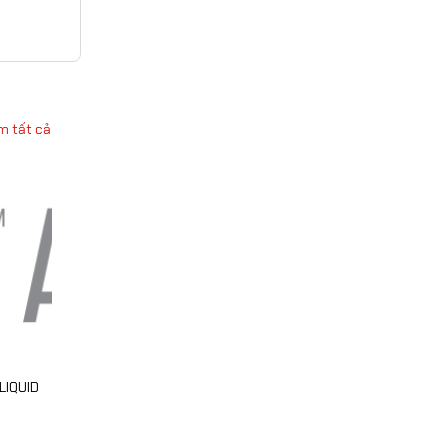
m tất cả
LIQUID
ZYVANTA PRT100 LQ
AQUASTEM
Liên hệ
Liên hệ