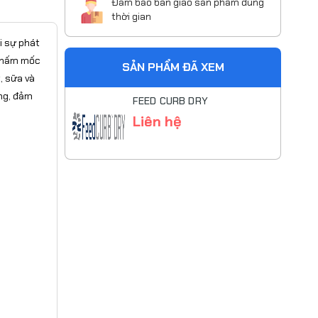
Đảm bảo bàn giao sản phẩm đúng
thời gian
i sự phát
t nấm mốc
SẢN PHẨM ĐÃ XEM
, sữa và
ng, đảm
FEED CURB DRY
Liên hệ