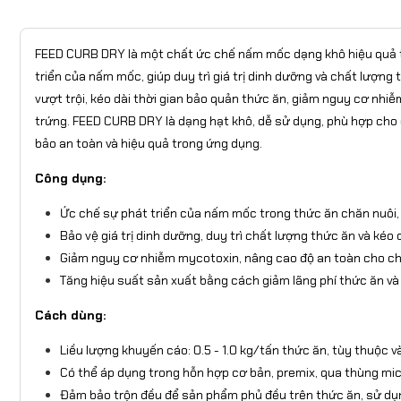
FEED CURB DRY là một chất ức chế nấm mốc dạng khô hiệu quả từ
triển của nấm mốc, giúp duy trì giá trị dinh dưỡng và chất lượn
vượt trội, kéo dài thời gian bảo quản thức ăn, giảm nguy cơ nhiễ
trứng. FEED CURB DRY là dạng hạt khô, dễ sử dụng, phù hợp ch
bảo an toàn và hiệu quả trong ứng dụng.
Công dụng:
Ức chế sự phát triển của nấm mốc trong thức ăn chăn nuôi, 
Bảo vệ giá trị dinh dưỡng, duy trì chất lượng thức ăn và kéo 
Giảm nguy cơ nhiễm mycotoxin, nâng cao độ an toàn cho ch
Tăng hiệu suất sản xuất bằng cách giảm lãng phí thức ăn và 
Cách dùng:
Liều lượng khuyến cáo: 0.5 - 1.0 kg/tấn thức ăn, tùy thuộc 
Có thể áp dụng trong hỗn hợp cơ bản, premix, qua thùng mic
Đảm bảo trộn đều để sản phẩm phủ đều trên thức ăn, sử dụn